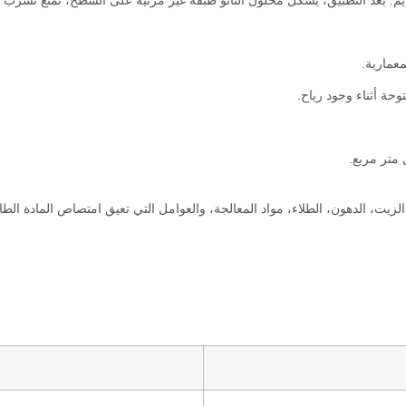
قديم. بعد التطبيق، يشكل محلول النانو طبقة غير مرئية على السطح، تمنع تسرب
معمارية.
حة أثناء وجود رياح.