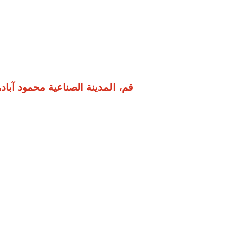
قم، المدينة الصناعية محمود آباد، المرحلة 3، شارع الرسالة، زقا