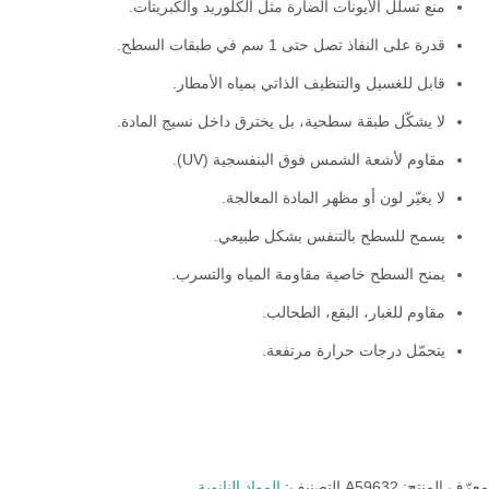
منع تسلل الأيونات الضارة مثل الكلوريد والكبريتات.
قدرة على النفاذ تصل حتى 1 سم في طبقات السطح.
قابل للغسيل والتنظيف الذاتي بمياه الأمطار.
لا يشكّل طبقة سطحية، بل يخترق داخل نسيج المادة.
مقاوم لأشعة الشمس فوق البنفسجية (UV).
لا يغيّر لون أو مظهر المادة المعالجة.
يسمح للسطح بالتنفس بشكل طبيعي.
يمنح السطح خاصية مقاومة المياه والتسرب.
مقاوم للغبار، البقع، الطحالب.
يتحمّل درجات حرارة مرتفعة.
معرّف المنتج:
A59632
التصنيف:
المواد النانوية