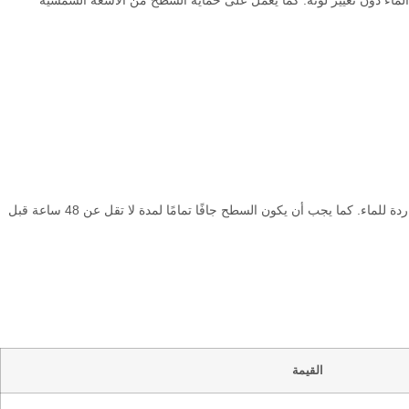
 الماء دون تغيير لونه. كما يعمل على حماية السطح من الأشعة الشمسية
تحضير السطح قبل التطبيق: ينبغي تنظيف السطح من جميع أنواع الملوثات مثل الزيت، الدهون، الطلاء، مواد المعالجة، والعوامل التي تعيق امتصاص المادة الطاردة للماء. كما يجب أن يكون السطح جافًا تمامًا لمدة لا تقل عن 48 ساعة قبل
القيمة