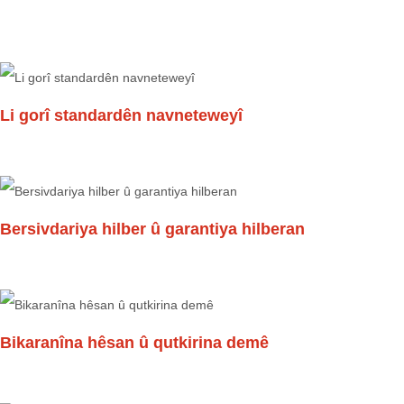
Li gorî standardên navneteweyî
Bersivdariya hilber û garantiya hilberan
Bikaranîna hêsan û qutkirina demê