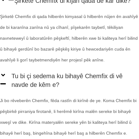
Şirketê Chemfix di kîjan qada de kar dike?
Şirketê Chemfix di qada hilberên kimyasal û hilberên nûjen ên avahîyê
de bi karanîna zanîna nû ya cîhanî, pîşekarên taybetî, têkiliyan
navneteweyî û laboratûrên pêşkeftî, hilberên xwe bi kaliteya herî bilind
û bihayê gerdûnî bo bazarê pêşkêş kiriye û hewcedariyên cuda ên
avahîyê li gorî taybetmendiyên her projesî pêk anîne.
Tu bi çi sedema ku bihayê Chemfix di vê
navde de kêm e?
Ji bo rêveberên Chemfix, fêda rastîn di kirînê de ye. Koma Chemfix bi
pêşbirkê pirraniya firotanê, li herêmê kirîna malên sereke bi bihayê
xweşî ve dike. Kirîna materyalên sereke yên bi kaliteya herî bilind û
bihayê herî baş, bingehîna bihayê herî baş a hilberên Chemfix e.