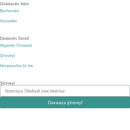
Girêdanên Kêm
Berhemên
Xizmetên
Destûrên Sûretî
Nîşanên Firotanê
Şîroveyî
Hevpeyvîna bi me
Şîroveyî
Daxwaza şîroveyî