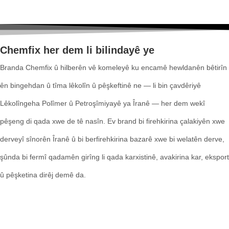
Chemfix her dem li bilindayê ye
Branda Chemfix û hilberên vê komeleyê ku encamê hewldanên bêtirîn
ên bingehdan û tîma lêkolîn û pêşkeftinê ne — li bin çavdêriyê
Lêkolîngeha Polîmer û Petroşîmiyayê ya Îranê — her dem wekî
pêşeng di qada xwe de tê nasîn. Ev brand bi firehkirina çalakiyên xwe
derveyî sînorên Îranê û bi berfirehkirina bazarê xwe bi welatên derve,
şûnda bi fermî qadamên girîng li qada karxistinê, avakirina kar, eksport
û pêşketina dirêj demê da.