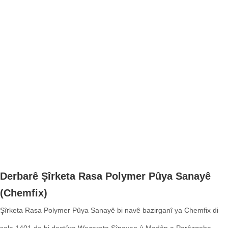
Derbarê Şîrketa Rasa Polymer Pûya Sanayê
(Chemfix)
Şîrketa Rasa Polymer Pûya Sanayê bi navê bazirganî ya Chemfix di
sala 1401 de bi destûra Wezareta Sînayan û Madên a Parêzgeha