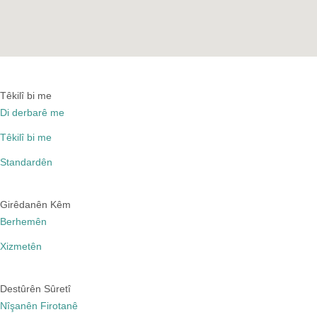
Têkilî bi me
Di derbarê me
Têkilî bi me
Standardên
Girêdanên Kêm
Berhemên
Xizmetên
Destûrên Sûretî
Nîşanên Firotanê