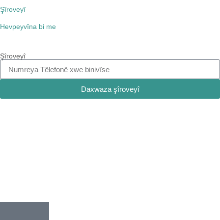
Şîroveyî
Hevpeyvîna bi me
Şîroveyî
Daxwaza şîroveyî