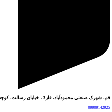
قم، شهرک صنعتی محمودآباد، فاز3 ، خیابان رسالت، کوچه 42 ، شرکت کمفیکس
09909142925